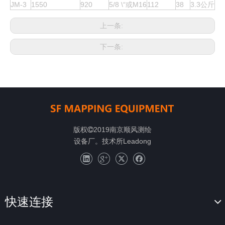
JM-3
1550
920
5/8 \“或M16
112
38
3.3公斤
上一条:
下一条:
版权
2019南京顺风测绘

设备厂。技术所
Leadong
快速连接