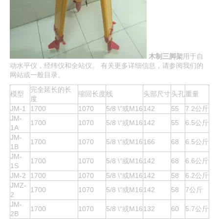
木制三脚架
用于自
动水平仪，经纬仪和全站仪。 有关更多详细信息，请参阅我们的
网站或一般目录。
完全延长的长
模型
缩回长度
线
头部尺寸
头孔
重量
度
JM-1
1700
1070
5/8 \“或M16
142
55
7.2公斤
JM-
1700
1070
5/8 \“或M16
142
55
6.5公斤
1A
JM-
1700
1070
5/8 \“或M16
166
68
6.5公斤
1B
JM-
1700
1070
5/8 \“或M16
142
68
6.6公斤
1S
JM-2
1700
1070
5/8 \“或M16
142
58
6.2公斤
JMZ-
1700
1070
5/8 \“或M16
142
58
7公斤
2
JM-
1700
1070
5/8 \“或M16
132
60
5.7公斤
2B