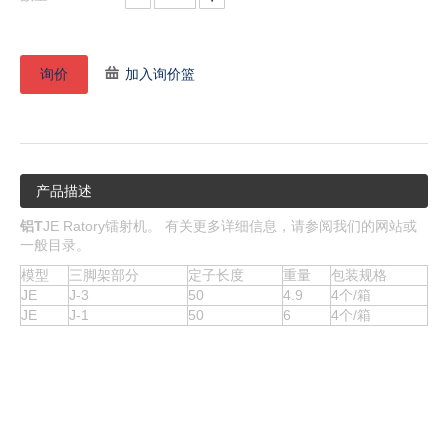
询价
加入询价篮
产品描述
铝T
JE Ratory镭射机。 有关更多详细信息，请参阅我们的网站或
一般目录。
模型
三脚架部分
定子长度
重量
包装规格
JE
J-3
50
4.9
4个/箱
JE
J-1
50
6
4个/箱