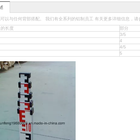
述
线
可以与任何背部搭配。 我们有全系列的铝制员工 有关更多详细信息，
长的长度
部分
3/5
4
4/5
5