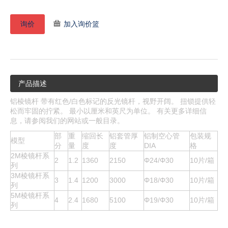
询价
加入询价篮
产品描述
铝棱镜杆 带有红色/白色标记的反光镜杆，视野开阔。 扭锁提供轻
松而牢固的拧紧。 最小以厘米和英尺为单位。 有关更多详细信
息，请参阅我们的网站或一般目录。
部
重
缩回长
铝套管厚
铝制空心管
包装规
模型
分
量
度
度
DIA
格
2M棱镜杆系
2
1.2
1360
2150
Φ24/Φ30
10片/箱
列
3M棱镜杆系
3
1.4
1200
3000
Φ18/Φ30
10片/箱
列
5M棱镜杆系
4
2.4
1680
5100
Φ19/Φ30
10片/箱
列