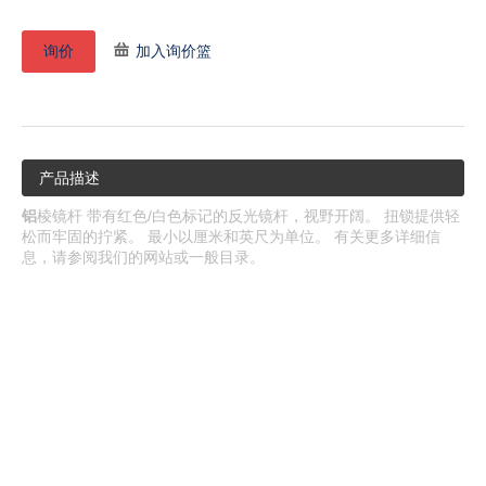
询价
加入询价篮
产品描述
铝
棱镜杆 带有红色/白色标记的反光镜杆，视野开阔。 扭锁提供轻
松而牢固的拧紧。 最小以厘米和英尺为单位。 有关更多详细信
息，请参阅我们的网站或一般目录。