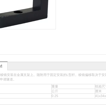
述
棱镜安装在金属支架上。随附用于固定安装的L型杆。棱镜偏移取决于安装位置。
。申请隧道。
重量
纸箱尺
公斤
厘米
0.25
41x34