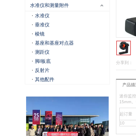
水准仪和测量附件
水准仪
垂准仪
棱镜
基座和基座对点器
测距仪
脚/板底
分享到：
反射片
其他配件
产品描
迷你监控
15mm
起订量
10