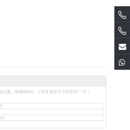
射程800m。 L型支架的尺寸约为75 * 75 *
寸
x24