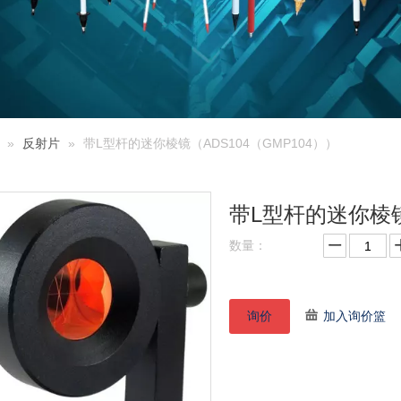
»
反射片
»
带L型杆的迷你棱镜（ADS104（GMP104））
带L型杆的迷你棱镜
数量：
询价
加入询价篮