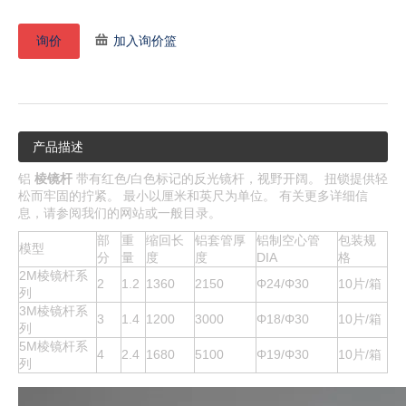
询价
加入询价篮
产品描述
铝
棱镜杆
带有红色/白色标记的反光镜杆，视野开阔。 扭锁提供轻
松而牢固的拧紧。 最小以厘米和英尺为单位。 有关更多详细信
息，请参阅我们的网站或一般目录。
部
重
缩回长
铝套管厚
铝制空心管
包装规
模型
分
量
度
度
DIA
格
2M棱镜杆系
2
1.2
1360
2150
Φ24/Φ30
10片/箱
列
3M棱镜杆系
3
1.4
1200
3000
Φ18/Φ30
10片/箱
列
5M棱镜杆系
4
2.4
1680
5100
Φ19/Φ30
10片/箱
列