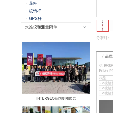
花杆
棱镜杆
GPS杆
水准仪和测量附件
分享到：
产品描
铝
棱镜
阅我们
模型
2M棱镜
3M棱镜
5M棱镜
INTERGEO德国制图展览