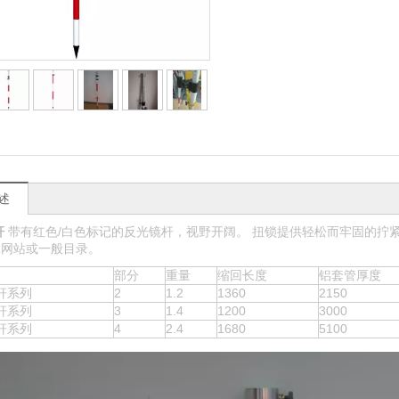
述
杆
带有红色/白色标记的反光镜杆，视野开阔。 扭锁提供轻松而牢固的拧紧
的网站或一般目录。
部分
重量
缩回长度
铝套管厚度
杆系列
2
1.2
1360
2150
杆系列
3
1.4
1200
3000
杆系列
4
2.4
1680
5100