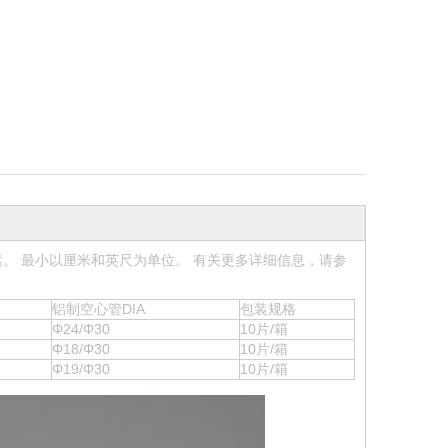
。 最小以厘米和英尺为单位。 有关更多详细信息，请参
铝制空心管DIA
包装规格
Φ24/Φ30
10片/箱
Φ18/Φ30
10片/箱
Φ19/Φ30
10片/箱