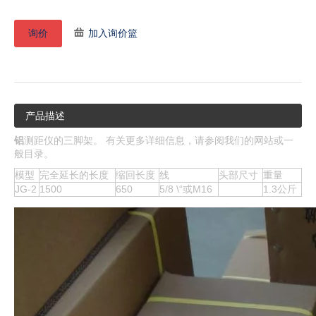
询价
加入询价篮
产品描述
铝
测距仪的三脚架。 有关更多详细信息，请参阅我们的网站或一
般目录。
模型
完全延长的长度
缩回长度
线
头部尺寸
重量
JG-2
1500
650
5/8 \“或M16
1.3公斤