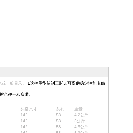
站或一般目录。
1这种重型铝制三脚架可提供稳定性和准确
腿，橙色硬件和肩带。
头部尺寸
头孔
重量
142
58
4.2公斤
142
58
5公斤
142
58
4.5公斤
142
58
5.3公斤