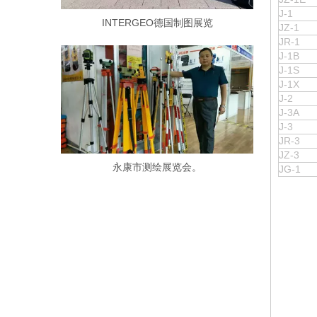
J-1
INTERGEO德国制图展览
JZ-1
JR-1
J-1B
J-1S
J-1X
J-2
J-3A
J-3
JR-3
JZ-3
永康市测绘展览会。
JG-1