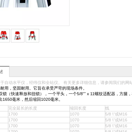
述
用于自动水平仪，经纬仪和全站仪。 有关更多详细信息，请参阅我们的网
固耐用，坚固耐用。它旨在承受严苛的现场条件。
双锁（快速释放和扭锁），一个平头，一个5/8“” x 11螺纹适配器，方
出1650毫米，然后缩回1020毫米。
完全延长的长度
缩回长度
线
1700
1070
5/8 \“或M16
1700
1070
5/8 \“或M16
1700
1070
5/8 \“或M16
1700
1070
5/8 \“或M16