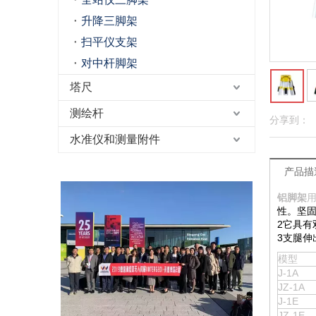
升降三脚架
扫平仪支架
对中杆脚架
塔尺
测绘杆
分享到：
水准仪和测量附件
产品描
铝脚架
性。坚
2它具有
3支腿伸
模型
J-1A
JZ-1A
J-1E
JZ-1E