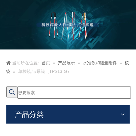
当前所在位置:
首页
»
产品展示
»
水准仪和测量附件
»
棱
镜
»
单棱镜台/系统（TPS13-G）
产品分类