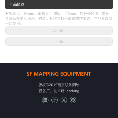
产品描述
有效直径：64mm。偏移量：-30mm / 0mm。红色棱镜筒，灰色
金属适配器和底座。包装：标准塑料手提箱或软垫袋。与尼康仪器
一起使用。
上一条:
下一条:
版权
2019南京顺风测绘

设备厂。技术所
Leadong