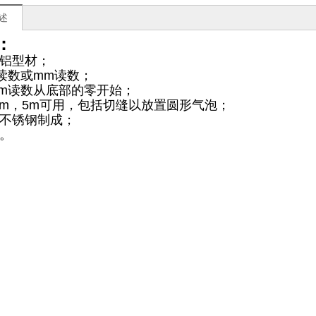
述
：
铝型材；
读数或mm读数；
m读数从底部的零开始；
4m，5m可用，包括切缝以放置圆形气泡；
不锈钢制成；
。